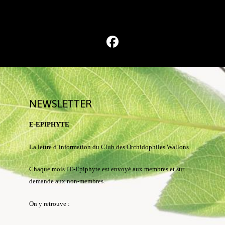
NEWSLETTER
E-EPIPHYTE
La lettre d’information du Club des Orchidophiles Wallons
Chaque mois l'E-Epiphyte est envoyé aux membres et sur
demande aux non-membres.
On y retrouve :